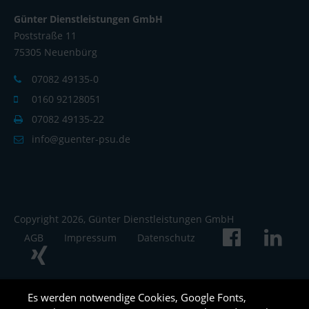
Günter Dienstleistungen GmbH
Poststraße 11
75305 Neuenbürg
07082 49135-0
0160 92128051
07082 49135-22
info@guenter-psu.de
Copyright 2026, Günter Dienstleistungen GmbH
AGB
Impressum
Datenschutz
Es werden notwendige Cookies, Google Fonts,