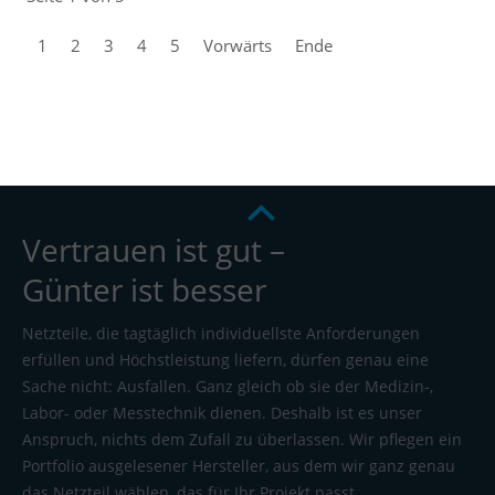
1
2
3
4
5
Vorwärts
Ende
Vertrauen ist gut –
Günter ist besser
Netzteile, die tagtäglich individuellste Anforderungen
erfüllen und Höchstleistung liefern, dürfen genau eine
Sache nicht: Ausfallen. Ganz gleich ob sie der Medizin-,
Labor- oder Messtechnik dienen. Deshalb ist es unser
Anspruch, nichts dem Zufall zu überlassen. Wir pflegen ein
Portfolio ausgelesener Hersteller, aus dem wir ganz genau
das Netzteil wählen, das für Ihr Projekt passt.