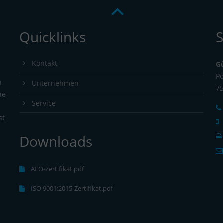
Quicklinks
S
Kontakt
G
Po
n
Unternehmen
7
ne
Service
st
Downloads
s
AEO-Zertifikat.pdf
ISO 9001:2015-Zertifikat.pdf