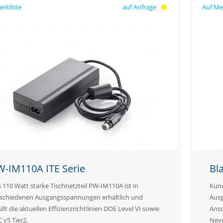
auf Anfrage
W-IM110A ITE Serie
Bl
 110 Watt starke Tischnetzteil PW-IM110A ist in
Kund
schiedenen Ausgangsspannungen erhältlich und
Ausg
üllt die aktuellen Effizienzrichtlinien DOE Level VI sowie
Ansc
 v5 Tier2.
Nev