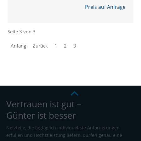
Preis auf Anfrage
Seite 3 von 3
Anfang
Zurück
1
2
3
Vertrauen ist gut –
Günter ist besser
Netzteile, die tagtäglich individuellste Anforderungen
erfüllen und Höchstleistung liefern, dürfen genau eine