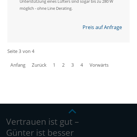
Unterstützung eines Lüfters sind sogar bis zu 280 W
möglich - ohne Line Derating.
Preis auf Anfrage
Seite 3 von 4
Anfang
Zurück
1
2
3
4
Vorwärts
Vertrauen ist gut –
Günter ist besser