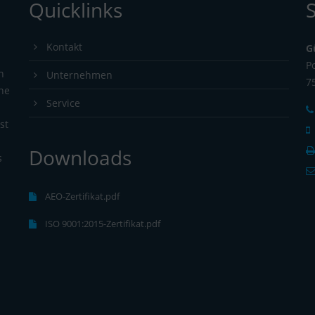
Quicklinks
Kontakt
G
P
n
Unternehmen
7
ine
Service
st
.
Downloads
s
AEO-Zertifikat.pdf
ISO 9001:2015-Zertifikat.pdf