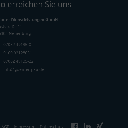
So erreichen Sie uns
ünter Dienstleistungen GmbH
oststraße 11
5305 Neuenbürg
07082 49135-0
0160 92128051
07082 49135-22
info@guenter-psu.de
AGB
Impressum
Datenschutz