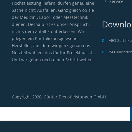
Service
Höchstleistung liefern, dürfen genau eine
Sache nicht: Ausfallen. Ganz gleich ob sie
der Medizin-, Labor- oder Messtechnik
Downlo
dienen. Deshalb ist es unser Anspruch,
nichts dem Zufall zu überlassen. Wir
pflegen ein Portfolio ausgelesener
AEO-Zertifika
Hersteller, aus dem wir ganz genau das
ISO 9001:2015
Netzteil wählen, das für Ihr Projekt passt.
Und wir gehen noch einen Schritt weiter.
Copyright 2026, Günter Dienstleistungen GmbH