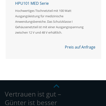
HPU101 MED Serie
Hochwertiges Tischnetzteil mit 100 Watt
Ausgangsleistung für medizinische
Anwendungsbereiche. Das Schutzklasse I
Gehäusenetzteil ist mit einer Ausgangsspannung
zwischen 12 V und 48 V erhältlich.
Preis auf Anfrage
Vertrauen ist gut –
Günter ist besser