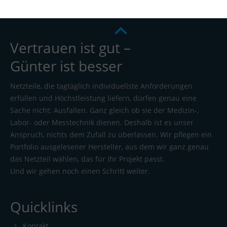
Vertrauen ist gut –
Günter ist besser
Netzteile, die tagtäglich individuellste Anforderungen
erfüllen und Höchstleistung liefern, dürfen genau eine
Sache nicht: Ausfallen. Ganz gleich ob sie der Medizin-,
Labor- oder Messtechnik dienen. Deshalb ist es unser
Anspruch, nichts dem Zufall zu überlassen. Wir pflegen ein
Portfolio ausgelesener Hersteller, aus dem wir ganz genau
das Netzteil wählen, das für Ihr Projekt passt.
Und wir gehen noch einen Schritt weiter.
Quicklinks
Kontakt