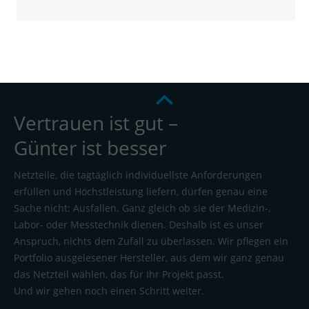
Vertrauen ist gut –
Günter ist besser
Netzteile, die tagtäglich individuellste Anforderungen
erfüllen und Höchstleistung liefern, dürfen genau eine
Sache nicht: Ausfallen. Ganz gleich ob sie der Medizin-,
Labor- oder Messtechnik dienen. Deshalb ist es unser
Anspruch, nichts dem Zufall zu überlassen. Wir pflegen ein
Portfolio ausgelesener Hersteller, aus dem wir ganz genau
das Netzteil wählen, das für Ihr Projekt passt.
Und wir gehen noch einen Schritt weiter.