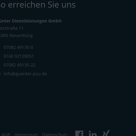
So erreichen Sie uns
ünter Dienstleistungen GmbH
oststraße 11
5305 Neuenbürg
07082 49135-0
0160 92128051
07082 49135-22
info@guenter-psu.de
AGB
Impressum
Datenschutz