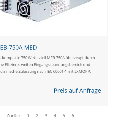
EB-750A MED
s kompakte 750 W Netzteil MEB‑750A überzeugt durch
he Effizienz, weiten Eingangsspannungsbereich und
dizinische Zulassung nach IEC 60601‑1 mit 2xMOPP.
Preis auf Anfrage
g
Zurück
1
2
3
4
5
6