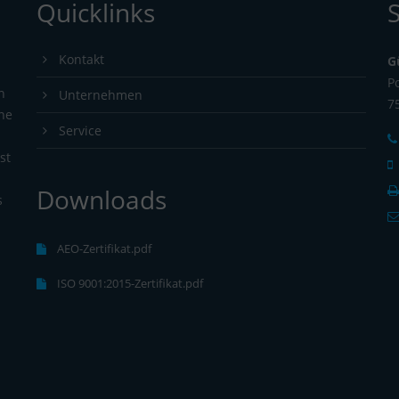
Quicklinks
Kontakt
G
P
n
Unternehmen
7
ine
Service
st
.
Downloads
s
AEO-Zertifikat.pdf
ISO 9001:2015-Zertifikat.pdf