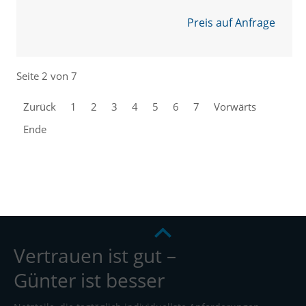
Preis auf Anfrage
Seite 2 von 7
Zurück
1
2
3
4
5
6
7
Vorwärts
Ende
Vertrauen ist gut –
Günter ist besser