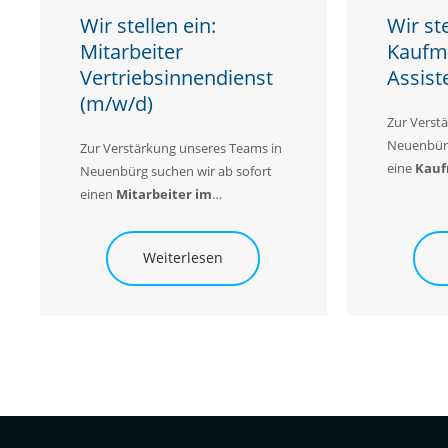
Wir stellen ein:
Wir ste
Mitarbeiter
Kaufm
Vertriebsinnendienst
Assist
(m/w/d)
Zur Verst
Neuenbürg
Zur Verstärkung unseres Teams in
eine
K
auf
Neuenbürg suchen wir ab sofort
(m/w/d)..
einen
Mitarbeiter im
Vertriebsinnendienst (m/w/d)...
Weiterlesen