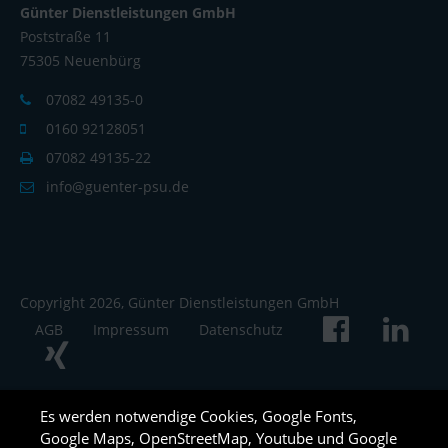
Günter Dienstleistungen GmbH
Poststraße 11
75305 Neuenbürg
07082 49135-0
0160 92128051
07082 49135-22
info@guenter-psu.de
Copyright 2026, Günter Dienstleistungen GmbH
AGB
Impressum
Datenschutz
Es werden notwendige Cookies, Google Fonts,
Google Maps, OpenStreetMap, Youtube und Google