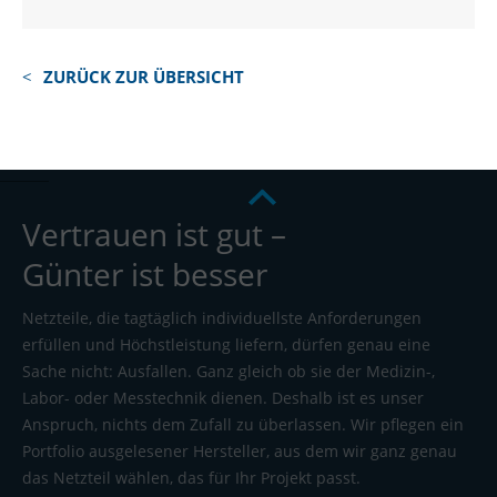
ZURÜCK ZUR ÜBERSICHT
Vertrauen ist gut –
Günter ist besser
Netzteile, die tagtäglich individuellste Anforderungen
erfüllen und Höchstleistung liefern, dürfen genau eine
Sache nicht: Ausfallen. Ganz gleich ob sie der Medizin-,
Labor- oder Messtechnik dienen. Deshalb ist es unser
Anspruch, nichts dem Zufall zu überlassen. Wir pflegen ein
Portfolio ausgelesener Hersteller, aus dem wir ganz genau
das Netzteil wählen, das für Ihr Projekt passt.