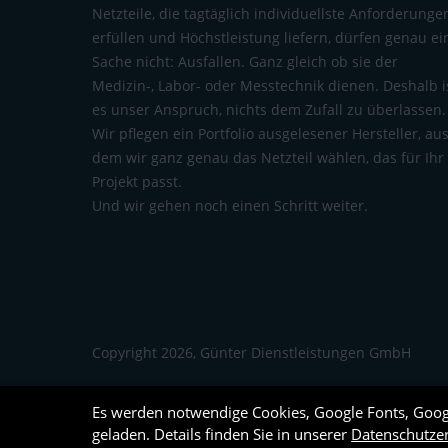
Netzteile, die tagtäglich individuellste Anforderunge
erfüllen und Höchstleistung liefern, dürfen genau ei
Sache nicht: Ausfallen. Ganz gleich ob sie der
Medizin-, Labor- oder Messtechnik dienen. Deshalb i
es unser Anspruch, nichts dem Zufall zu überlassen.
Wir pflegen ein Portfolio ausgelesener Hersteller, au
dem wir ganz genau das Netzteil wählen, das für Ihr
Projekt passt.
Und wir gehen noch einen Schritt weiter.
Copyright 2026, Günter Dienstleistungen GmbH
Es werden notwendige Cookies, Google Fonts, Goo
geladen. Details finden Sie in unserer
Datenschutze