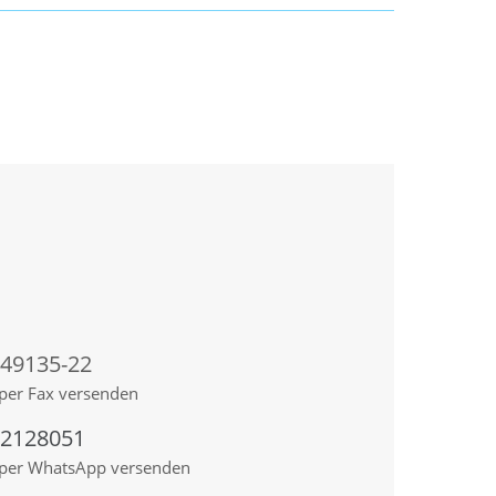
 49135-22
per Fax versenden
92128051
 per WhatsApp versenden