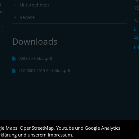
Po
n
Unternehmen
7
ne
Service
st
Downloads
s
AEO-Zertifikat.pdf
ISO 9001:2015-Zertifikat.pdf
gle Maps, OpenStreetMap, Youtube und Google Analytics
rklärung
und unserem
Impressum
.