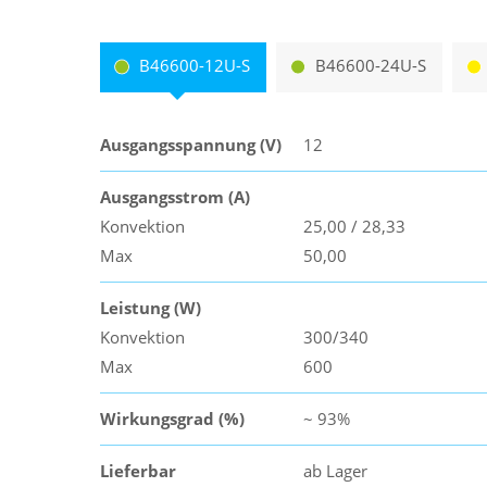
B46600-12U-S
B46600-24U-S
Ausgangsspannung (V)
12
Ausgangsstrom (A)
Konvektion
25,00 / 28,33
Max
50,00
Leistung (W)
Konvektion
300/340
Max
600
Wirkungsgrad (%)
~ 93%
Lieferbar
ab Lager