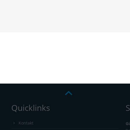
Quicklinks
S
Kontakt
G