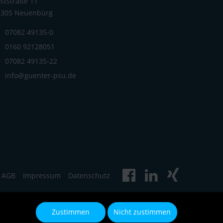
ststraße 11
5305 Neuenbürg
07082 49135-0
0160 92128051
07082 49135-22
info@guenter-psu.de
AGB
Impressum
Datenschutz
Zustimmen
Nicht zustimmen