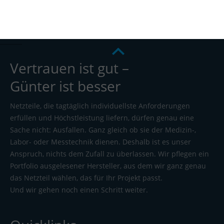
Vertrauen ist gut –
Günter ist besser
Netzteile, die tagtäglich individuellste Anforderungen
erfüllen und Höchstleistung liefern, dürfen genau eine
Sache nicht: Ausfallen. Ganz gleich ob sie der Medizin-,
Labor- oder Messtechnik dienen. Deshalb ist es unser
Anspruch, nichts dem Zufall zu überlassen. Wir pflegen ein
Portfolio ausgelesener Hersteller, aus dem wir ganz genau
das Netzteil wählen, das für Ihr Projekt passt.
Und wir gehen noch einen Schritt weiter.