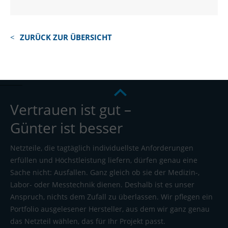
ZURÜCK ZUR ÜBERSICHT
Vertrauen ist gut –
Günter ist besser
Netzteile, die tagtäglich individuellste Anforderungen
erfüllen und Höchstleistung liefern, dürfen genau eine
Sache nicht: Ausfallen. Ganz gleich ob sie der Medizin-,
Labor- oder Messtechnik dienen. Deshalb ist es unser
Anspruch, nichts dem Zufall zu überlassen. Wir pflegen ein
Portfolio ausgelesener Hersteller, aus dem wir ganz genau
das Netzteil wählen, das für Ihr Projekt passt.