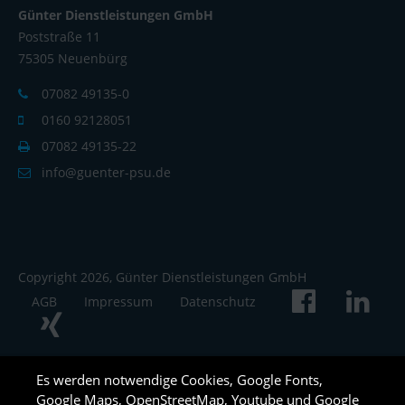
Günter Dienstleistungen GmbH
Poststraße 11
75305 Neuenbürg
07082 49135-0
0160 92128051
07082 49135-22
info@guenter-psu.de
Copyright 2026, Günter Dienstleistungen GmbH
AGB
Impressum
Datenschutz
Es werden notwendige Cookies, Google Fonts,
Google Maps, OpenStreetMap, Youtube und Google