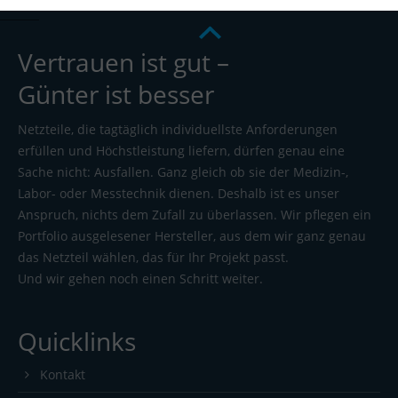
Vertrauen ist gut –
Günter ist besser
Netzteile, die tagtäglich individuellste Anforderungen
erfüllen und Höchstleistung liefern, dürfen genau eine
Sache nicht: Ausfallen. Ganz gleich ob sie der Medizin-,
Labor- oder Messtechnik dienen. Deshalb ist es unser
Anspruch, nichts dem Zufall zu überlassen. Wir pflegen ein
Portfolio ausgelesener Hersteller, aus dem wir ganz genau
das Netzteil wählen, das für Ihr Projekt passt.
Und wir gehen noch einen Schritt weiter.
Quicklinks
Kontakt