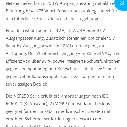
Netzteil liefert bis zu 250 W Ausgangsleistung mit aktiver
Belüftung bzw. 175 W bei Konvektionskühlung – ideal für
den lüfterlosen Einsatz in sensiblen Umgebungen.
Erhältlich ist die Serie mit 12 V, 15 V, 24 V oder 48 V
Ausgangsspannung. Zusätzlich stehen ein optionaler 5 V
Standby-Ausgang sowie ein 12 V Lüfterausgang zur
Verfügung.
Der Weitbereichseingang von 85–264 VAC
, eine
Effizienz von über 90 %, sowie integrierte Schutzfunktionen
gegen Überspannung und Kurzschluss –
inklusive Schutz
gegen Defibrillationsimpulse bis 5 kV
– sorgen für einen
zuverlässigen Betrieb.
Die NCF250 Serie erfüllt die Anforderungen nach IEC
60601-1 (3. Ausgabe), 2xMOPP und ist damit bestens
geeignet für den Einsatz in medizinischen Geräten mit
erhöhten Sicherheitsanforderungen – etwa in der
Kardiologie, bei Dialysesystemen oder in