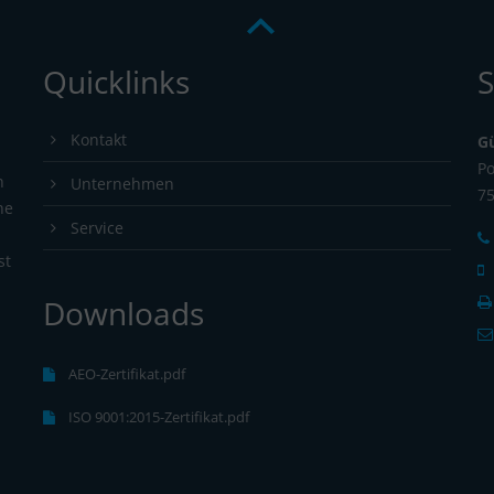
Quicklinks
S
Kontakt
G
Po
n
Unternehmen
7
ne
Service
st
Downloads
s
AEO-Zertifikat.pdf
ISO 9001:2015-Zertifikat.pdf