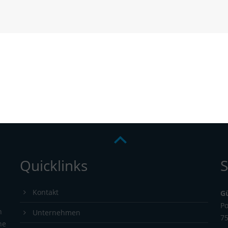
Quicklinks
S
Kontakt
G
Po
n
Unternehmen
7
ne