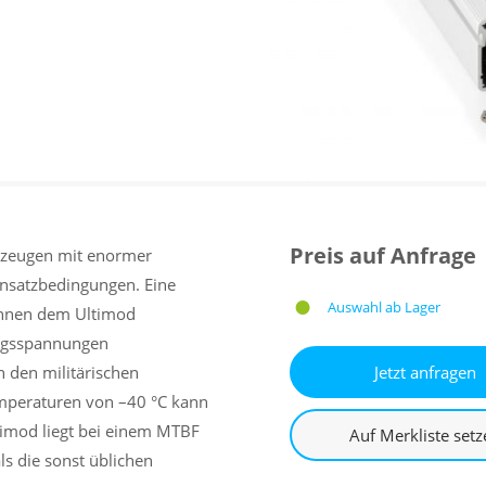
Preis auf Anfrage
erzeugen mit enormer
insatzbedingungen. Eine
Auswahl ab Lager
önnen dem Ultimod
angsspannungen
h den militärischen
mperaturen von –40 °C kann
ltimod liegt bei einem MTBF
s die sonst üblichen