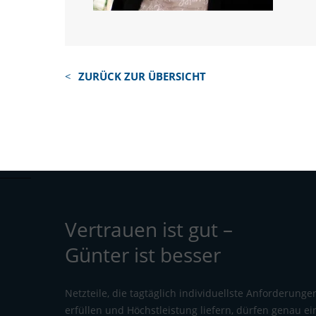
ZURÜCK ZUR ÜBERSICHT
Vertrauen ist gut –
Günter ist besser
Netzteile, die tagtäglich individuellste Anforderunge
erfüllen und Höchstleistung liefern, dürfen genau ei