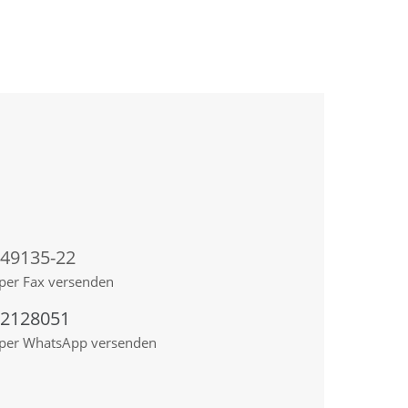
 49135-22
per Fax versenden
92128051
 per WhatsApp versenden