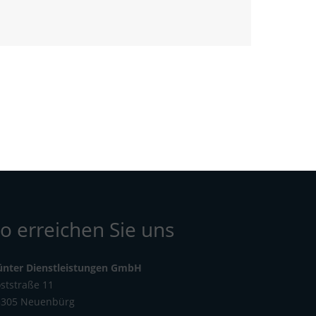
o erreichen Sie uns
ünter Dienstleistungen GmbH
ststraße 11
5305 Neuenbürg