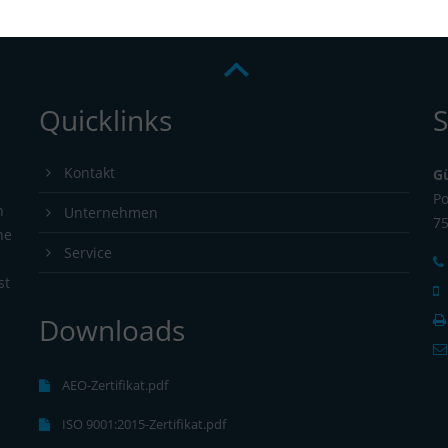
Quicklinks
S
Kontakt
G
Po
n
Unternehmen
7
ne
Service
st
Downloads
s
AEO-Zertifikat.pdf
ISO 9001:2015-Zertifikat.pdf