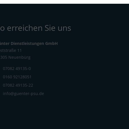
o erreichen Sie uns
ünter Dienstleistungen GmbH
ststraße 11
5305 Neuenbürg
07082 49135-0
0160 92128051
07082 49135-22
info@guenter-psu.de