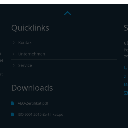
Quicklinks
S
Kontakt
G
Po
n
Unternehmen
7
ne
Service
st
Downloads
s
AEO-Zertifikat.pdf
ISO 9001:2015-Zertifikat.pdf