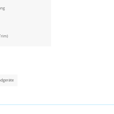
ung
Trim)
dgeräte