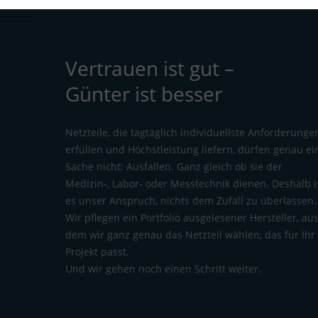
Vertrauen ist gut –
Günter ist besser
Netzteile, die tagtäglich individuellste Anforderunge
erfüllen und Höchstleistung liefern, dürfen genau ei
Sache nicht: Ausfallen. Ganz gleich ob sie der
Medizin-, Labor- oder Messtechnik dienen. Deshalb i
es unser Anspruch, nichts dem Zufall zu überlassen.
Wir pflegen ein Portfolio ausgelesener Hersteller, au
dem wir ganz genau das Netzteil wählen, das für Ihr
Projekt passt.
Und wir gehen noch einen Schritt weiter.