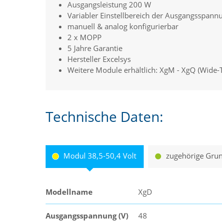
Ausgangsleistung 200 W
Variabler Einstellbereich der Ausgangsspann
manuell & analog konfigurierbar
2 x MOPP
5 Jahre Garantie
Hersteller Excelsys
Weitere Module erhältlich: XgM - XgQ (Wide-
Technische Daten:
Modul 38,5-50,4 Volt
zugehörige Grun
Modellname
XgD
Ausgangsspannung (V)
48