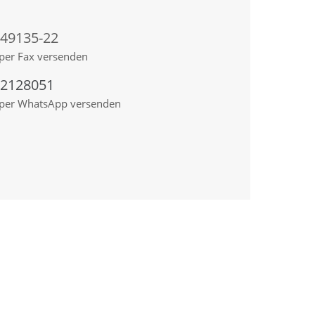
 49135-22
per Fax versenden
92128051
 per WhatsApp versenden