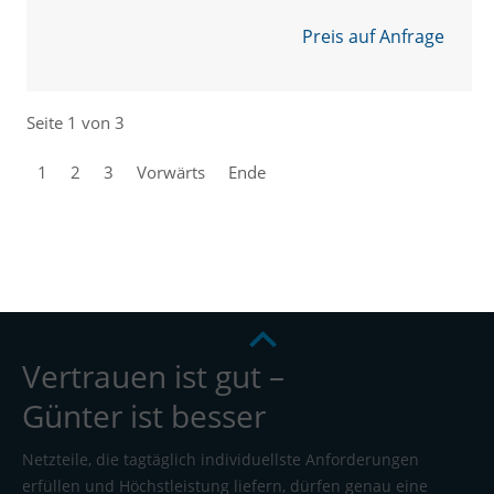
Preis auf Anfrage
Seite 1 von 3
1
2
3
Vorwärts
Ende
Vertrauen ist gut –
Günter ist besser
Netzteile, die tagtäglich individuellste Anforderungen
erfüllen und Höchstleistung liefern, dürfen genau eine